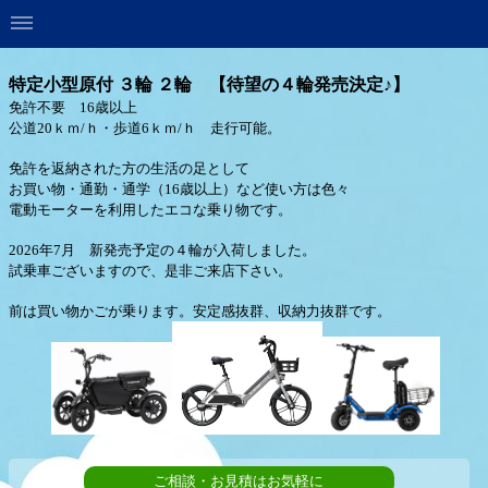
特定小型原付 ３輪 ２輪 【待望の４輪発売決定♪】
免許不要 16歳以上
公道20ｋｍ/ｈ・歩道6ｋｍ/ｈ
走行可能。
免許を返納された方の生活の足として
お買い物・通勤・通学（16歳以上）など使い方は色々
電動モーターを利用したエコな乗り物です。
2026年7月 新発売予定の４輪が入荷しました。
試乗車ございますので、是非ご来店下さい。
前は買い物かごが乗ります。安定感抜群、収納力抜群です。
ご相談・お見積はお気軽に