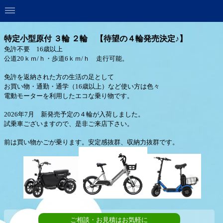
特定小型原付 ３輪 ２輪 【待望の４輪発売決定♪】
免許不要 16歳以上
公道20ｋｍ/ｈ・歩道6ｋｍ/ｈ
走行可能。
免許を返納された方の生活の足として
お買い物・通勤・通学（16歳以上）など使い方は色々
電動モーターを利用したエコな乗り物です。
2026年7月 新発売予定の４輪が入荷しました。
試乗車ございますので、是非ご来店下さい。
前は買い物かごが乗ります。安定感抜群、収納力抜群です。
ご相談・お見積はお気軽に