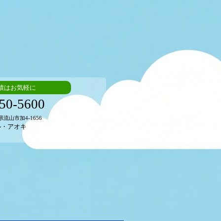
積はお気軽に
50-5600
県流山市加4-1656
ル・アオキ