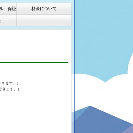
ル 保証
料金について
せ
できます。）
できます。）