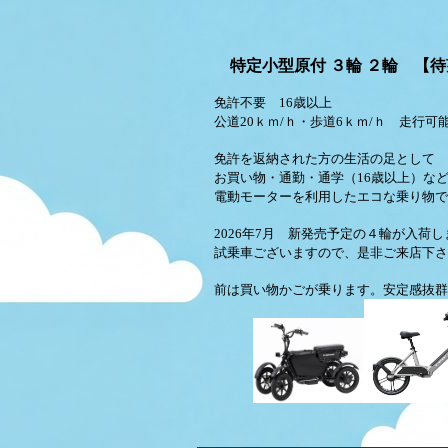
特定小型原付 ３輪 ２輪 【
免許不要 16歳以上
公道20ｋｍ/ｈ・歩道6ｋｍ/ｈ
走行可
免許を返納された方の生活の足として
お買い物・通勤・通学（16歳以上）な
電動モーターを利用したエコな乗り物で
2026年7月 新発売予定の４輪が入荷
試乗車ございますので、是非ご来店下さ
前は買い物かごが乗ります。安定感抜群