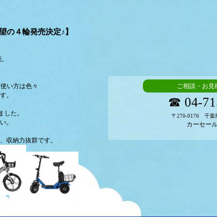
待望の４輪発売決定♪】
能。
ど使い方は色々
ご相談・お見
す。
☎ 04-71
しました。
〒270-0176 千葉
い。
カーセー
、収納力抜群です。