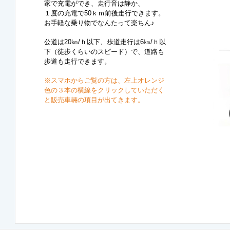
家で充電ができ、走行音は静か、
１度の充電で50ｋｍ前後走行できます。
お手軽な乗り物でなんたって楽ちん♪
公道は20㎞/ｈ以下、歩道走行は6㎞/ｈ以
下（徒歩くらいのスピード）で、道路も
歩道も走行できます。
※スマホからご覧の方は、
左上オレンジ
色の３本の横線をクリックしていただく
と販売車輛の項目が出てきます。